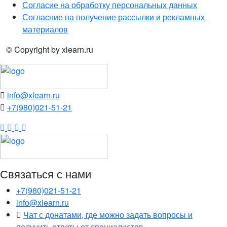
Согласие на обработку персональных данных
Согласние на получение рассылки и рекламных
материалов
© Copyright
by xlearn.ru
info@xlearn.ru
+7(980)021-51-21
Instagram
Telegram
VK
YouTube
Связаться с нами
+7(980)021-51-21
info@xlearn.ru
Чат с донатами, где можно задать вопросы и
получить ответы от специалистов.