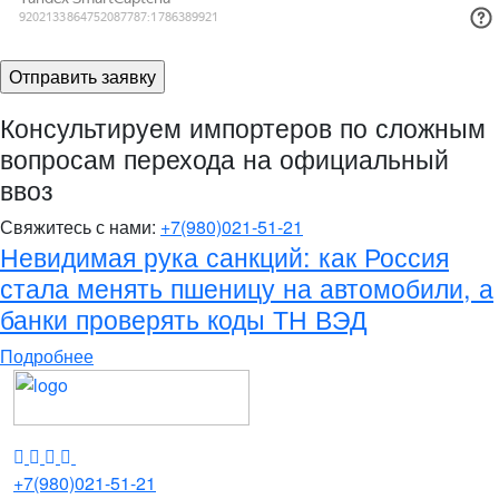
Консультируем импортеров по сложным
вопросам перехода на официальный
ввоз
Свяжитесь с нами:
+7(980)021-51-21
Невидимая рука санкций: как Россия
стала менять пшеницу на автомобили, а
банки проверять коды ТН ВЭД
Подробнее
Instagram
Telegram
VK
YouTube
MAX
+7(980)021-51-21